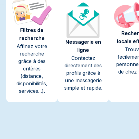
Filtres de
Recher
recherche
locale ef
Messagerie en
Affinez votre
Trouv
ligne
recherche
facileme
Contactez
grâce à des
personne
directement des
critères
de chez 
profils grâce à
(distance,
une messagerie
disponibilités,
simple et rapide.
services...).